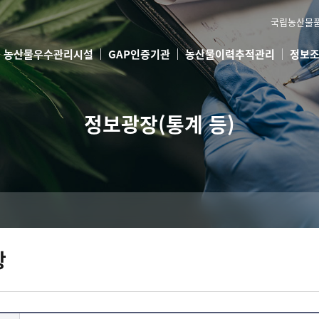
국립농산물
농산물우수관리시설
GAP인증기관
농산물이력추적관리
정보
정보광장(통계 등)
항