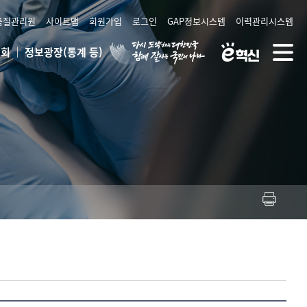
품질관리원
사이트맵
회원가입
로그인
GAP정보시스템
이력관리시스템
대
혁
상
전
조회
정보광장(통계 등)
한
신
단
체
민
24
메
메
국
뉴
뉴
공
열
식
기
전
자
정
부
누
리
집