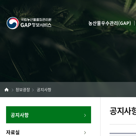
반
본
복
문
영
국
역
농산물우수관리(GAP)
건
립
너
뛰
농
기
산
물
품
정보광장
공지사항
질
공지사
관
좌
공지사항
측
리
메
자료실
뉴