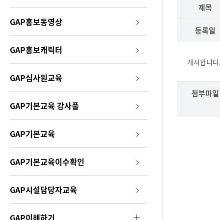
원
제목
GAP
GAP홍보동영상
등록일
정
GAP홍보캐릭터
보
게시합니다
GAP심사원교육
서
첨부파일
비
GAP기본교육 강사풀
스
GAP기본교육
GAP기본교육이수확인
GAP시설담당자교육
GAP이해하기