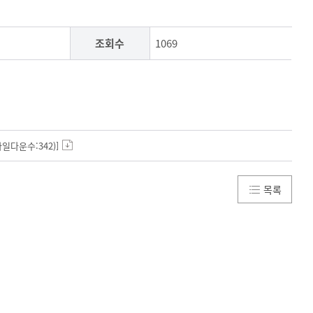
조회수
1069
(파일다운수:342)]
목록