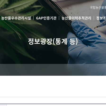
국립농산물
농산물우수관리시설
GAP인증기관
농산물이력추적관리
정보
정보광장(통계 등)