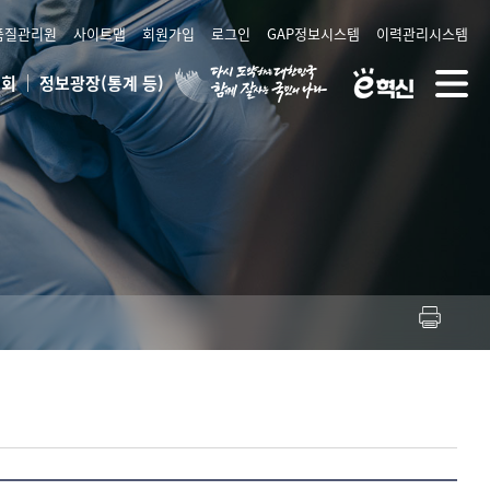
품질관리원
사이트맵
회원가입
로그인
GAP정보시스템
이력관리시스템
대
혁
상
전
조회
정보광장(통계 등)
한
신
단
체
민
24
메
메
국
뉴
뉴
공
열
식
기
전
자
정
부
누
리
집