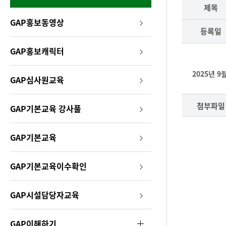
원
제목
GAP
GAP홍보동영상
등록일
정
GAP홍보캐릭터
보
2025년 
GAP심사원교육
서
비
첨부파일
GAP기본교육 강사풀
스
GAP기본교육
GAP기본교육이수확인
GAP시설담당자교육
GAP이해하기