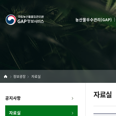
반
본
복
문
영
국
역
농산물우수관리(GAP)
건
립
너
뛰
농
기
산
물
품
정보광장
자료실
질
자료실
관
좌
공지사항
측
리
메
자료실
뉴