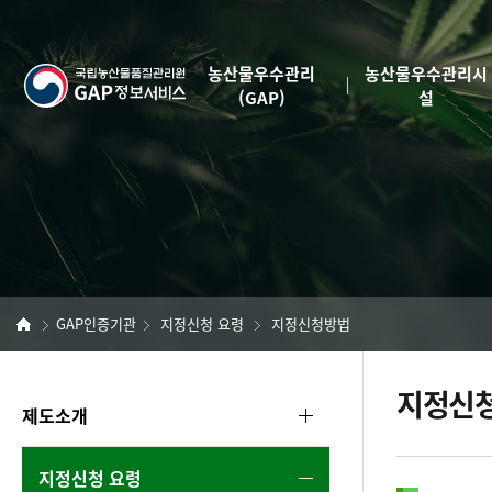
반
본
복
문
영
농산물우수관리
농산물우수관리시
국
역
(GAP)
설
건
립
너
뛰
농
기
산
물
품
GAP인증기관
지정신청 요령
지정신청방법
질
지정신
좌
관
제도소개
측
리
메
지정신청 요령
뉴