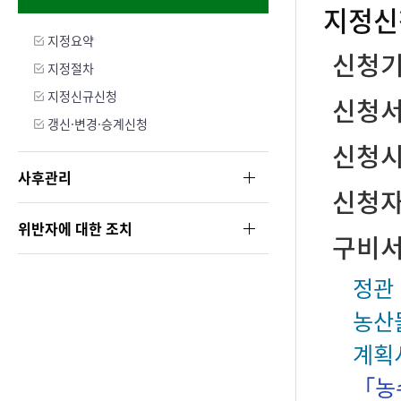
원
지정신
GAP
지정요약
신청기
지정절차
정
지정신규신청
신청서
보
갱신·변경·승계신청
신청시
서
사후관리
비
신청자
스
위반자에 대한 조치
구비
정관 
농산
계획
「농