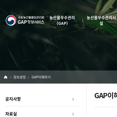
반
본
복
문
영
농산물우수관리
농산물우수관리시
국
역
(GAP)
설
건
립
너
뛰
농
기
산
물
품
정보광장
GAP이해하기
질
GAP이
좌
관
공지사항
측
리
메
자료실
뉴