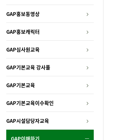
원
GAP
GAP홍보동영상
정
GAP홍보캐릭터
보
GAP심사원교육
서
비
GAP기본교육 강사풀
스
GAP기본교육
GAP기본교육이수확인
GAP시설담당자교육
GAP이해하기